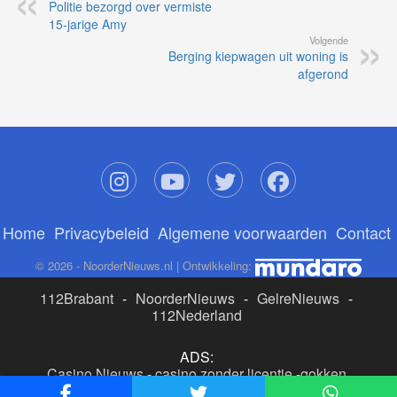
Politie bezorgd over vermiste
15-jarige Amy
Volgende
Berging kiepwagen uit woning is
afgerond
Home
Privacybeleid
Algemene voorwaarden
Contact
© 2026 - NoorderNieuws.nl | Ontwikkeling:
112Brabant
-
NoorderNieuws
-
GelreNieuws
-
112Nederland
ADS:
Casino Nieuws
-
casino zonder licentie
-
gokken
buitenlandse site
-
beste online casino nederland