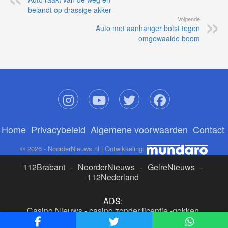
belandt op drassige akker
Volgende
Auto met aanhanger botst tegen
omgewaaide boom
Home
Privacybeleid
Algemene voorwaarden
Contact
© 2026 - NoorderNieuws.nl | Ontwikkeling:
112Brabant
-
NoorderNieuws
-
GelreNieuws
-
112Nederland
ADS:
Casino Nieuws
-
casino zonder licentie
-
gokken
buitenlandse site
-
beste online casino nederland