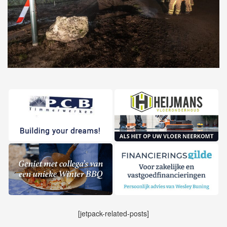
[jetpack-related-posts]