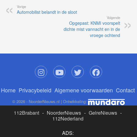
Vorige
Automobilist belandt in de sloot
Volgende
Opgepast: KNMI voorspelt
dichte mist vannacht en in de
vroege ochtend
Home
Privacybeleid
Algemene voorwaarden
Contact
© 2026 - NoorderNieuws.nl | Ontwikkeling:
112Brabant
-
NoorderNieuws
-
GelreNieuws
-
112Nederland
ADS: