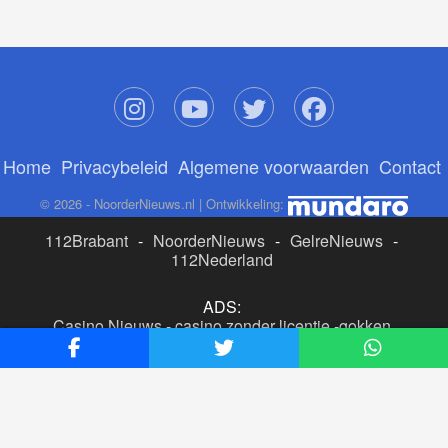
Home
Privacybeleid
Algemene voorwaarden
Contact
© 2026 - NoorderNieuws.nl | Ontwikkeling:
112Brabant
-
NoorderNieuws
-
GelreNieuws
-
112Nederland
ADS:
Casino Nieuws
-
casino zonder licentie
-
gokken
buitenlandse site
-
beste online casino nederland