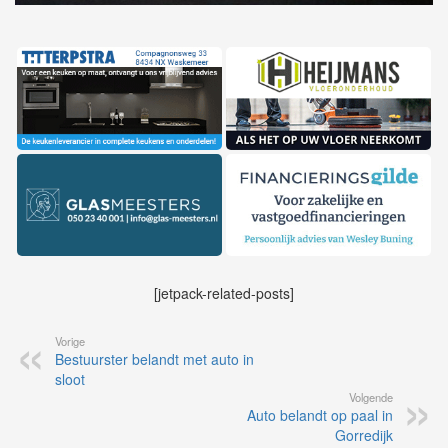
[jetpack-related-posts]
Vorige
Bestuurster belandt met auto in
sloot
Volgende
Auto belandt op paal in
Gorredijk