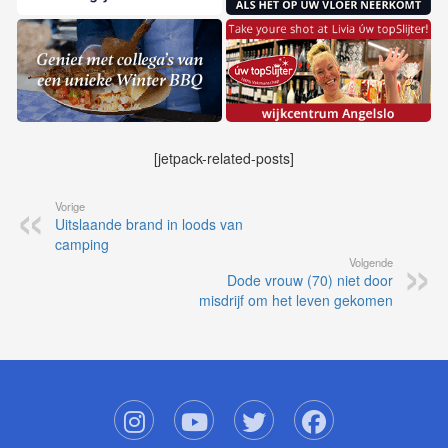
[jetpack-related-posts]
Vorige
Uitslaande brand in loods van
camping
Volgende
Dode vrouw (70) niet door
misdrijf om het leven gekomen