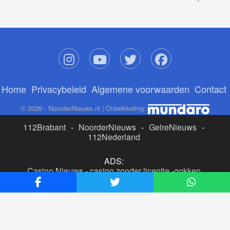
Home
Privacybeleid
Algemene voorwaarden
Contact
© 2026 - NoorderNieuws.nl | Ontwikkeling:
112Brabant
-
NoorderNieuws
-
GelreNieuws
-
112Nederland
ADS:
Casino Nieuws
-
casino zonder licentie
-
gokken
buitenlandse site
-
beste online casino nederland