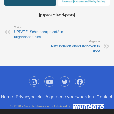
[jetpack-related-posts]
Vorige
UPDATE: Schietpartij in café in
uitgaanscentrum
Volgende
Auto belandt ondersteboven in
sloot
Home
Privacybeleid
Algemene voorwaarden
Contact
© 2026 - NoorderNieuws.nl | Ontwikkeling: