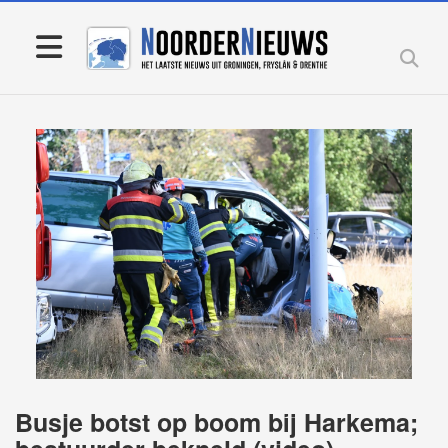
Busje botst op boom bij Harkema;