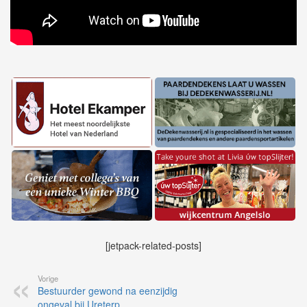
[jetpack-related-posts]
Vorige
Bestuurder gewond na eenzijdig
ongeval bij Ureterp