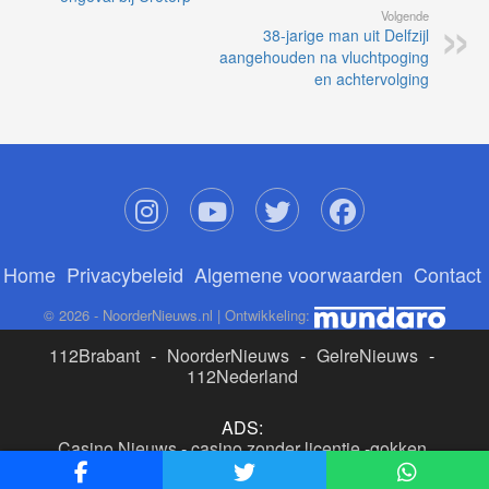
Volgende
38-jarige man uit Delfzijl
aangehouden na vluchtpoging
en achtervolging
Home
Privacybeleid
Algemene voorwaarden
Contact
© 2026 - NoorderNieuws.nl | Ontwikkeling:
112Brabant
-
NoorderNieuws
-
GelreNieuws
-
112Nederland
ADS:
Casino Nieuws
-
casino zonder licentie
-
gokken
buitenlandse site
-
beste online casino nederland