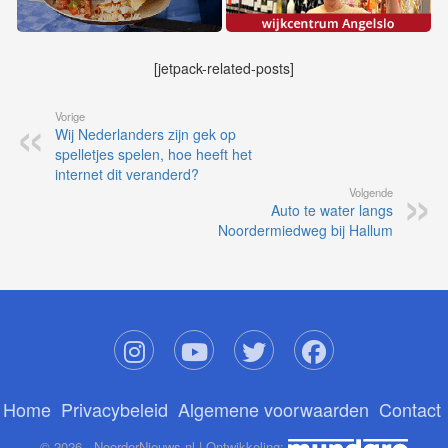
[jetpack-related-posts]
Vorige
Wij Nederlanders zijn gek op
spelletjes spelen, hoe heeft het
internet dit veranderd?
Volgende
Auto te water langs
Noordermiedweg bij Hallum
Home
Privacybeleid
Algemene voorwaarden
Contact
© 2026 - NoorderNieuws.nl | Ontwikkeling: