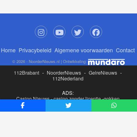
Home
Privacybeleid
Algemene voorwaarden
Contact
© 2026 - NoorderNieuws.nl | Ontwikkeling:
112Brabant
-
NoorderNieuws
-
GelreNieuws
-
112Nederland
ADS:
Casino Nieuws
-
casino zonder licentie
-
gokken
buitenlandse site
-
beste online casino nederland