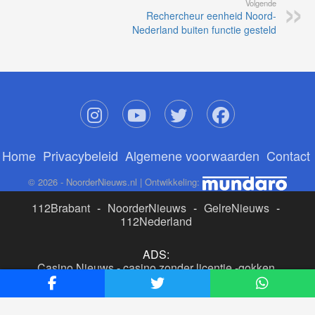
Volgende
Rechercheur eenheid Noord-
Nederland buiten functie gesteld
Home
Privacybeleid
Algemene voorwaarden
Contact
© 2026 - NoorderNieuws.nl | Ontwikkeling:
112Brabant
-
NoorderNieuws
-
GelreNieuws
-
112Nederland
ADS:
Casino Nieuws
-
casino zonder licentie
-
gokken
buitenlandse site
-
beste online casino nederland