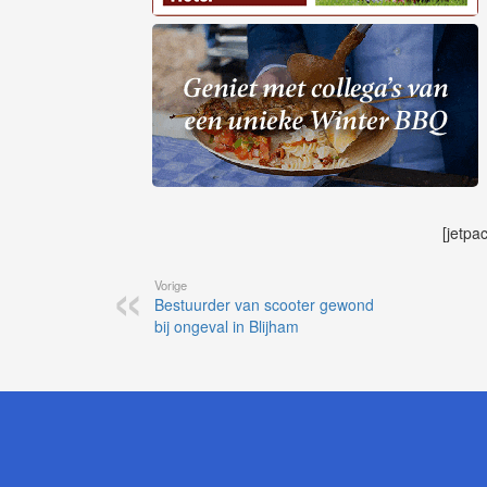
[jetpa
Vorige
Bestuurder van scooter gewond
bij ongeval in Blijham