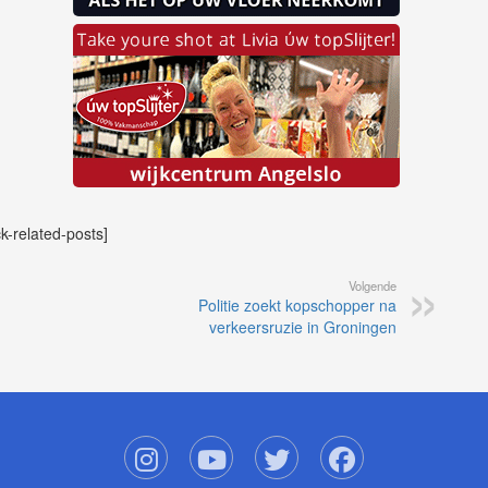
ck-related-posts]
Volgende
Politie zoekt kopschopper na
verkeersruzie in Groningen