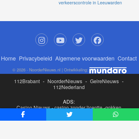
verkeerscontrole in Leeuwarden
Home
Privacybeleid
Algemene voorwaarden
Contact
© 2026 - NoorderNieuws.nl | Ontwikkeling:
112Brabant
-
NoorderNieuws
-
GelreNieuws
-
112Nederland
ADS:
Casino Nieuws
-
casino zonder licentie
-
gokken
buitenlandse site
-
beste online casino nederland