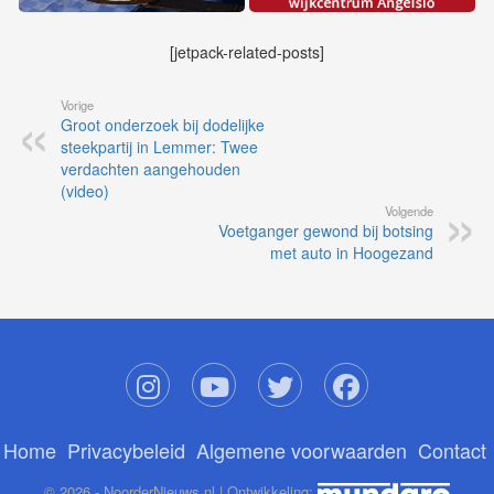
[jetpack-related-posts]
Vorige
Groot onderzoek bij dodelijke
steekpartij in Lemmer: Twee
verdachten aangehouden
(video)
Volgende
Voetganger gewond bij botsing
met auto in Hoogezand
Home
Privacybeleid
Algemene voorwaarden
Contact
© 2026 - NoorderNieuws.nl | Ontwikkeling: