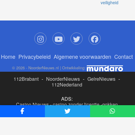
veiligheid
Home
Privacybeleid
Algemene voorwaarden
Contact
© 2026 - NoorderNieuws.nl | Ontwikkeling:
112Brabant
-
NoorderNieuws
-
GelreNieuws
-
112Nederland
ADS:
Casino Nieuws
-
casino zonder licentie
-
gokken
buitenlandse site
-
beste online casino nederland