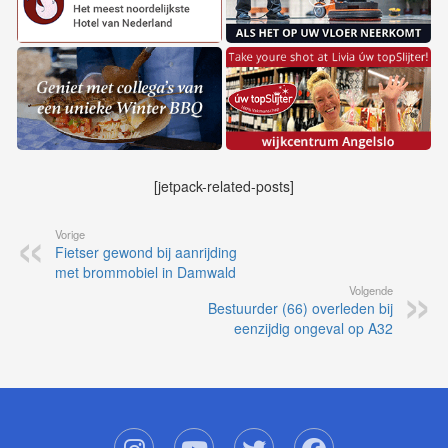
[jetpack-related-posts]
Vorige
Fietser gewond bij aanrijding
met brommobiel in Damwald
Volgende
Bestuurder (66) overleden bij
eenzijdig ongeval op A32