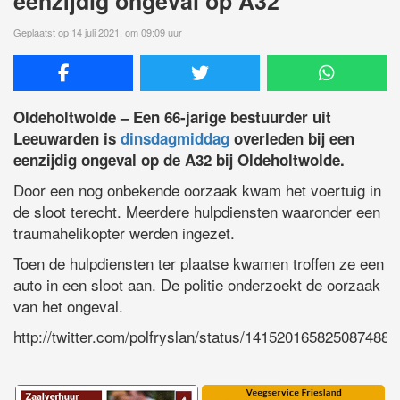
eenzijdig ongeval op A32
Geplaatst op 14 juli 2021, om 09:09 uur
Oldeholtwolde – Een 66-jarige bestuurder uit
Leeuwarden is
dinsdagmiddag
overleden bij een
eenzijdig ongeval op de A32 bij Oldeholtwolde.
Door een nog onbekende oorzaak kwam het voertuig in
de sloot terecht. Meerdere hulpdiensten waaronder een
traumahelikopter werden ingezet.
Toen de hulpdiensten ter plaatse kwamen troffen ze een
auto in een sloot aan. De politie onderzoekt de oorzaak
van het ongeval.
http://twitter.com/polfryslan/status/1415201658250874884