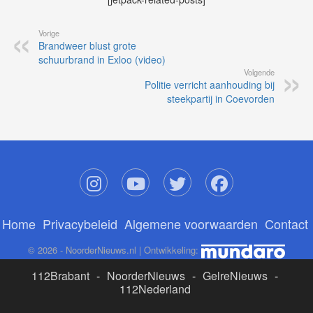
Vorige
Brandweer blust grote
schuurbrand in Exloo (video)
Volgende
Politie verricht aanhouding bij
steekpartij in Coevorden
Home
Privacybeleid
Algemene voorwaarden
Contact
© 2026 - NoorderNieuws.nl | Ontwikkeling:
112Brabant
-
NoorderNieuws
-
GelreNieuws
-
112Nederland