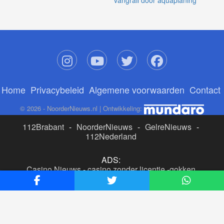
vangrail door aquaplaning
Home
Privacybeleid
Algemene voorwaarden
Contact
© 2026 - NoorderNieuws.nl | Ontwikkeling:
112Brabant
-
NoorderNieuws
-
GelreNieuws
-
112Nederland
ADS:
Casino Nieuws
-
casino zonder licentie
-
gokken
buitenlandse site
-
beste online casino nederland