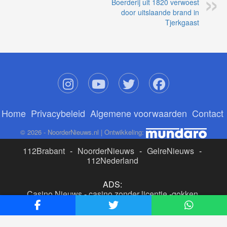
Boerderij uit 1820 verwoest
door uitslaande brand in
Tjerkgaast
Home
Privacybeleid
Algemene voorwaarden
Contact
© 2026 - NoorderNieuws.nl | Ontwikkeling:
112Brabant
-
NoorderNieuws
-
GelreNieuws
-
112Nederland
ADS:
Casino Nieuws
-
casino zonder licentie
-
gokken
buitenlandse site
-
beste online casino nederland