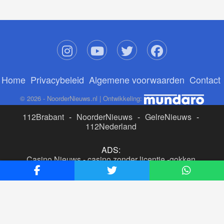
Home
Privacybeleid
Algemene voorwaarden
Contact
© 2026 - NoorderNieuws.nl | Ontwikkeling:
112Brabant
-
NoorderNieuws
-
GelreNieuws
-
112Nederland
ADS:
Casino Nieuws
-
casino zonder licentie
-
gokken
buitenlandse site
-
beste online casino nederland