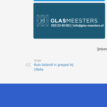
[jetpa
Vorige
Auto belandt in greppel bij
Uffelte