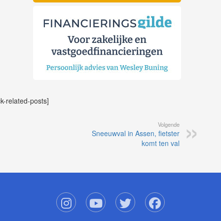
ck-related-posts]
Volgende
Sneeuwval in Assen, fietster
komt ten val