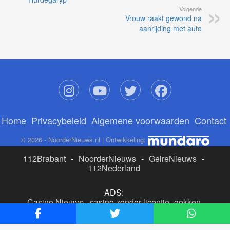
Volgende
Vrouw raakt gewond na
aanrijding met auto
Home
Privacybeleid
Algemene voorwaarden
Contact
© 2026 - NoorderNieuws.nl | Ontwikkeling:
112Brabant
-
NoorderNieuws
-
GelreNieuws
-
112Nederland
ADS:
Casino Nieuws
-
casino zonder licentie
-
gokken
buitenlandse site
-
beste online casino nederland