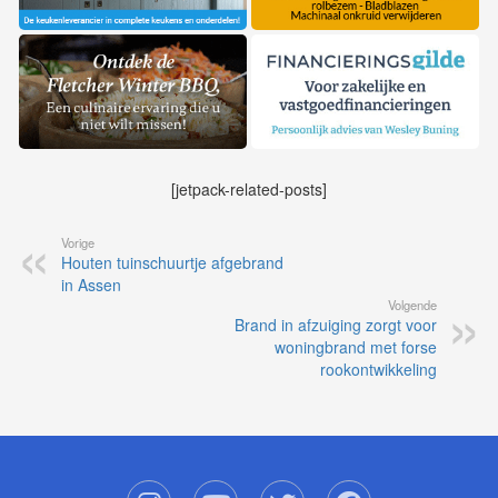
[jetpack-related-posts]
Vorige
Houten tuinschuurtje afgebrand
in Assen
Volgende
Brand in afzuiging zorgt voor
woningbrand met forse
rookontwikkeling