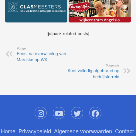
[jetpack-related-posts]
Vorige
Feest na overwinning van
Marokko op WK
Volgende
Keet volledig afgebrand op
bedrijfsterrein
Home
Privacybeleid
Algemene voorwaarden
Contact