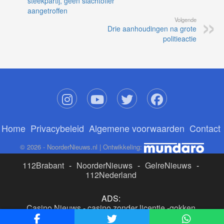
steekpartij, geen slachtoffer
aangetroffen
Volgende
Drie aanhoudingen na grote
politieactie
Home
Privacybeleid
Algemene voorwaarden
Contact
© 2026 - NoorderNieuws.nl | Ontwikkeling:
112Brabant
-
NoorderNieuws
-
GelreNieuws
-
112Nederland
ADS:
Casino Nieuws
-
casino zonder licentie
-
gokken
buitenlandse site
-
beste online casino nederland