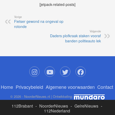
[jetpack-related-posts]
Vorige
Fietser gewond na ongeval op
rotonde
Volgende
Daders plofkraak staken vooraf
banden politieauto lek
Home
Privacybeleid
Algemene voorwaarden
Contact
© 2026 - NoorderNieuws.nl | Ontwikkeling:
112Brabant
-
NoorderNieuws
-
GelreNieuws
-
112Nederland