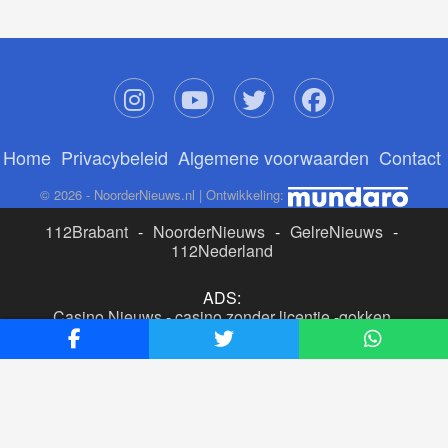
Home
Privacybeleid
Algemene voorwaarden
Contact
© 2026 - NoorderNieuws.nl | Ontwikkeling:
112Brabant
-
NoorderNieuws
-
GelreNieuws
-
112Nederland
ADS:
Casino Nieuws
-
casino zonder licentie
-
gokken
buitenlandse site
-
beste online casino nederland