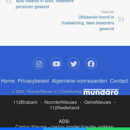
Auto belandt in sloot, meerdere
personen gewond
Volgende
Uitslaande brand in
hoekwoning, twee bewoners
gewond
Home
Privacybeleid
Algemene voorwaarden
Contact
© 2026 - NoorderNieuws.nl | Ontwikkeling:
112Brabant
-
NoorderNieuws
-
GelreNieuws
-
112Nederland
ADS:
Casino Nieuws
-
casino zonder licentie
-
gokken