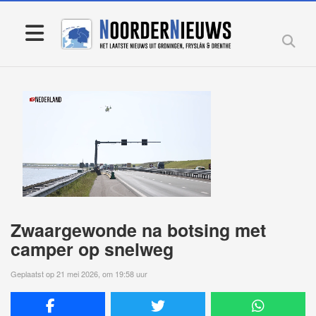
Zwaargewonde na botsing met
camper op snelweg
Geplaatst op 21 mei 2026, om 19:58 uur