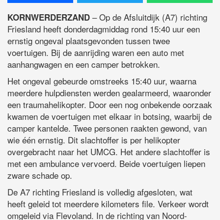
– Op de Afsluitdijk (A7) richting
KORNWERDERZAND
Friesland heeft donderdagmiddag rond 15:40 uur een
ernstig ongeval plaatsgevonden tussen twee
voertuigen. Bij de aanrijding waren een auto met
aanhangwagen en een camper betrokken.
Het ongeval gebeurde omstreeks 15:40 uur, waarna
meerdere hulpdiensten werden gealarmeerd, waaronder
een traumahelikopter. Door een nog onbekende oorzaak
kwamen de voertuigen met elkaar in botsing, waarbij de
camper kantelde. Twee personen raakten gewond, van
wie één ernstig. Dit slachtoffer is per helikopter
overgebracht naar het UMCG. Het andere slachtoffer is
met een ambulance vervoerd. Beide voertuigen liepen
zware schade op.
De A7 richting Friesland is volledig afgesloten, wat
heeft geleid tot meerdere kilometers file. Verkeer wordt
omgeleid via Flevoland. In de richting van Noord-