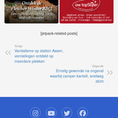
[jetpack-related-posts]
Vorige
Vandalisme op station Assen,
vernielingen ontdekt op
meerdere plekken
Volgende
Ernstig gewonde na ongeval
waarbij camper kantelt, snelweg
dicht