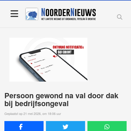
Persoon gewond na val door dak
bij bedrijfsongeval
Geplaatst op 21 mei 2026, om 18:06 uur