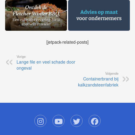
[jetpack-related-posts]
Vorige
Lange file en veel schade door
ongeval
Volgende
Containerbrand bij
kalkzandsteenfabriek