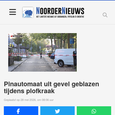
Pinautomaat uit gevel geblazen
tijdens plofkraak
Geplaatst op 28 mei 2026, om 08:06 uur