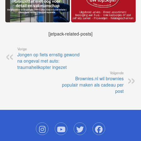
[jetpack-related-posts]
Vorige
Jongen op fiets ernstig gewond
na ongeval met auto:
traumahelikopter ingezet
Volgende
Brownies.nl wil brownies
populair maken als cadeau per
post