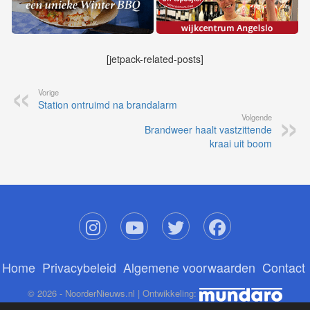
[jetpack-related-posts]
Vorige
Station ontruimd na brandalarm
Volgende
Brandweer haalt vastzittende
kraai uit boom
Home
Privacybeleid
Algemene voorwaarden
Contact
© 2026 - NoorderNieuws.nl | Ontwikkeling: