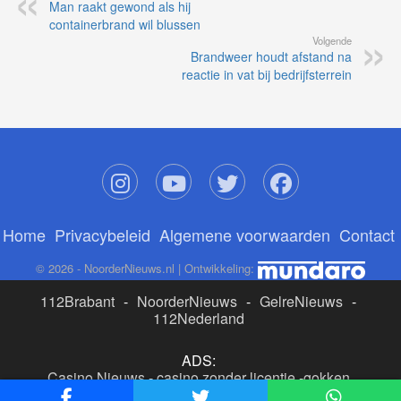
Man raakt gewond als hij
containerbrand wil blussen
Volgende
Brandweer houdt afstand na
reactie in vat bij bedrijfsterrein
Home
Privacybeleid
Algemene voorwaarden
Contact
© 2026 - NoorderNieuws.nl | Ontwikkeling:
112Brabant
-
NoorderNieuws
-
GelreNieuws
-
112Nederland
ADS:
Casino Nieuws
-
casino zonder licentie
-
gokken
buitenlandse site
-
beste online casino nederland