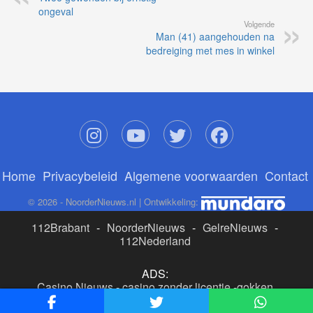
ongeval
Volgende
Man (41) aangehouden na
bedreiging met mes in winkel
Home
Privacybeleid
Algemene voorwaarden
Contact
© 2026 - NoorderNieuws.nl | Ontwikkeling:
112Brabant
-
NoorderNieuws
-
GelreNieuws
-
112Nederland
ADS:
Casino Nieuws
-
casino zonder licentie
-
gokken
buitenlandse site
-
beste online casino nederland