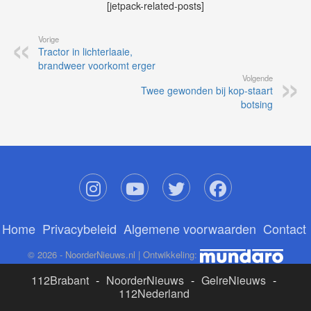
[jetpack-related-posts]
Vorige
Tractor in lichterlaaie,
brandweer voorkomt erger
Volgende
Twee gewonden bij kop-staart
botsing
Home
Privacybeleid
Algemene voorwaarden
Contact
© 2026 - NoorderNieuws.nl | Ontwikkeling:
112Brabant
-
NoorderNieuws
-
GelreNieuws
-
112Nederland