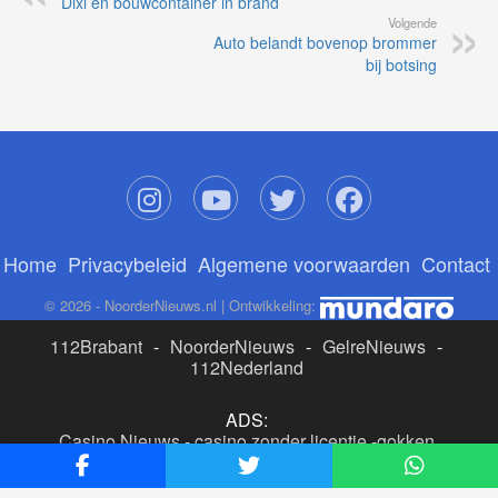
Dixi en bouwcontainer in brand
Volgende
Auto belandt bovenop brommer
bij botsing
Home
Privacybeleid
Algemene voorwaarden
Contact
© 2026 - NoorderNieuws.nl | Ontwikkeling:
112Brabant
-
NoorderNieuws
-
GelreNieuws
-
112Nederland
ADS:
Casino Nieuws
-
casino zonder licentie
-
gokken
buitenlandse site
-
beste online casino nederland