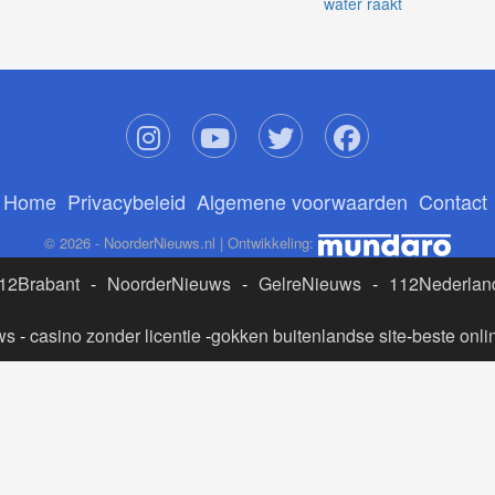
water raakt
Home
Privacybeleid
Algemene voorwaarden
Contact
© 2026 - NoorderNieuws.nl | Ontwikkeling:
12Brabant
-
NoorderNieuws
-
GelreNieuws
-
112Nederlan
ws
-
casino zonder licentie
-
gokken buitenlandse site
-
beste onli