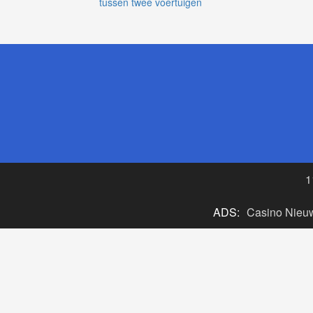
tussen twee voertuigen
1
ADS:
Casino Nieu