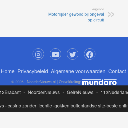
Volgende
Motorrijder gewond bij ongeval
op circuit
Home
Privacybeleid
Algemene voorwaarden
Contact
© 2026 - NoorderNieuws.nl | Ontwikkeling:
12Brabant
-
NoorderNieuws
-
GelreNieuws
-
112Nederlan
ws
-
casino zonder licentie
-
gokken buitenlandse site
-
beste onli