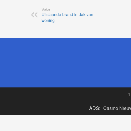
Vorige
Uitslaande brand in dak van
woning
1
ADS:
Casino Nieu