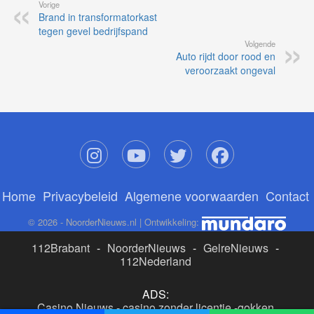
Vorige
Brand in transformatorkast
tegen gevel bedrijfspand
Volgende
Auto rijdt door rood en
veroorzaakt ongeval
Home
Privacybeleid
Algemene voorwaarden
Contact
© 2026 - NoorderNieuws.nl | Ontwikkeling:
112Brabant
-
NoorderNieuws
-
GelreNieuws
-
112Nederland
ADS:
Casino Nieuws
-
casino zonder licentie
-
gokken