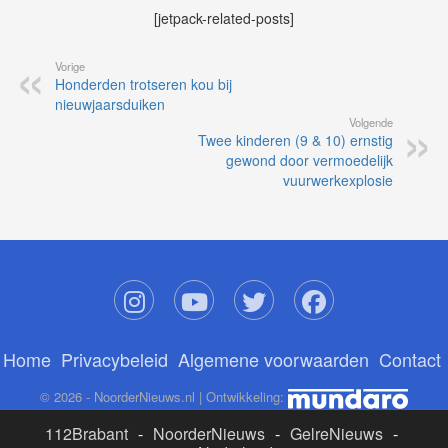
[jetpack-related-posts]
Vorige
Honderden trotseren kou bij
nieuwjaarsduiken
Volgende
Twee kinderen (9 & 10) ernstig
gewond door vermoedelijk
vuurwerkexplosie
Home
Privacybeleid
Algemene voorwaarden
Contact
© 2026 - NoorderNieuws.nl | Ontwikkeling:
112Brabant
-
NoorderNieuws
-
GelreNieuws
-