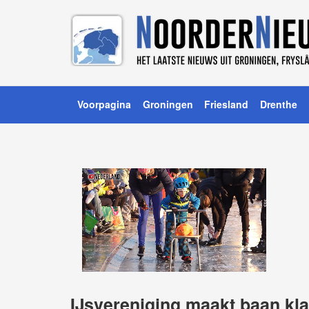
Voorpagina
Groningen
Friesland
Drenthe
IJsvereniging maakt baan kl