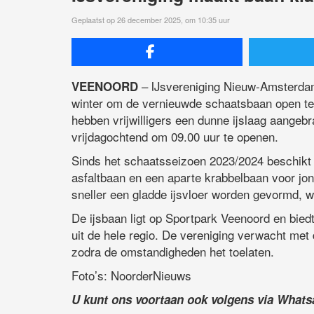
Geplaatst op 26 december 2025, om 10:35 uur
– IJsvereniging Nieuw-Amsterdam
VEENOORD
winter om de vernieuwde schaatsbaan open te s
hebben vrijwilligers een dunne ijslaag aangebr
vrijdagochtend om 09.00 uur te openen.
Sinds het schaatsseizoen 2023/2024 beschikt 
asfaltbaan en een aparte krabbelbaan voor jo
sneller een gladde ijsvloer worden gevormd, w
De ijsbaan ligt op Sportpark Veenoord en bied
uit de hele regio. De vereniging verwacht me
zodra de omstandigheden het toelaten.
Foto’s: NoorderNieuws
U kunt ons voortaan ook volgens via What