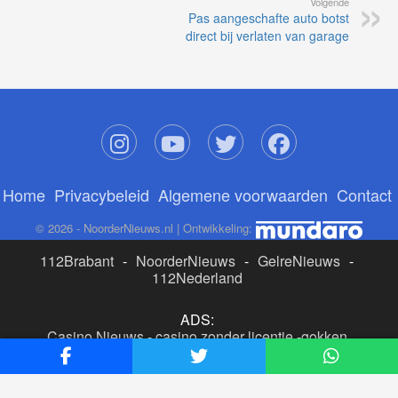
Volgende
Pas aangeschafte auto botst
direct bij verlaten van garage
Home
Privacybeleid
Algemene voorwaarden
Contact
© 2026 - NoorderNieuws.nl | Ontwikkeling:
112Brabant
-
NoorderNieuws
-
GelreNieuws
-
112Nederland
ADS:
Casino Nieuws
-
casino zonder licentie
-
gokken
buitenlandse site
-
beste online casino nederland