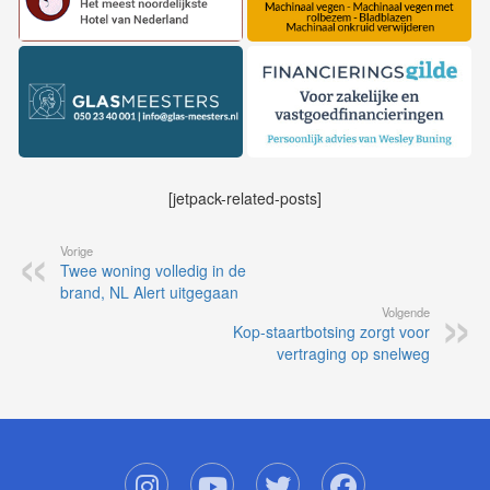
[jetpack-related-posts]
Vorige
Twee woning volledig in de
brand, NL Alert uitgegaan
Volgende
Kop-staartbotsing zorgt voor
vertraging op snelweg