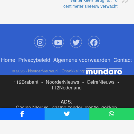
© 2026 - NoorderNieuws.nl | Ontwikkeling:
112Brabant
-
NoorderNieuws
-
GelreNieuws
-
112Nederland
ADS:
Casino Nieuws
-
casino zonder licentie
-
gokken
buitenlandse site
-
beste online casino nederland