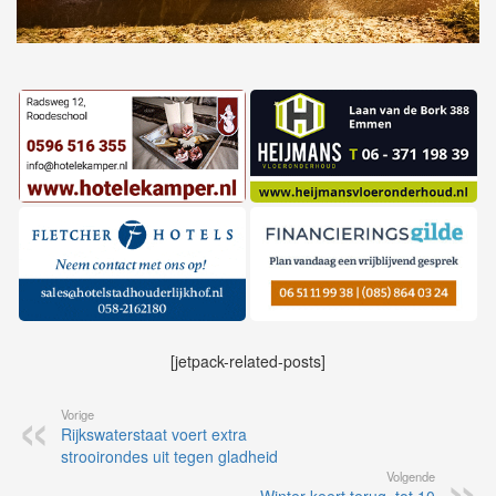
[jetpack-related-posts]
Vorige
Rijkswaterstaat voert extra
strooirondes uit tegen gladheid
Volgende
Winter keert terug, tot 10
centimeter sneeuw verwacht
Home
Privacybeleid
Algemene voorwaarden
Contact