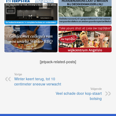
[jetpack-related-posts]
Vorige
Winter keert terug, tot 10
centimeter sneeuw verwacht
Volgende
Veel schade door kop-staart
botsing