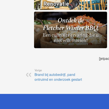
[jetpa
Vorige
Brand bij autobedrijf, pand
ontruimd en onderzoek gestart