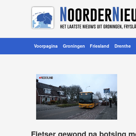
Voorpagina
Groningen
Friesland
Drenthe
Fietser gewond na botsing me