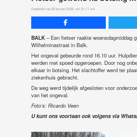
Geplaatst op 28 januari 2026, om 21:11 uur
– Een fietser raakte woensdagmiddag ge
BALK
Wilhelminastraat in Balk.
Het ongeval gebeurde rond 16.10 uur. Hulpdie
werden met spoed opgeroepen. Door nog onbe
elkaar in botsing. Het slachtoffer werd ter p
ziekenhuis gebracht.
De weg werd tijdelijk afgesloten voor onderzo
van het ongeval.
Foto’s: Ricardo Veen
U kunt ons voortaan ook volgens via What