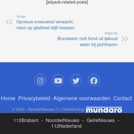
[jetpack-related-posts]
Vorige
Opnieuw sneeuwval verwacht,
risico op gladheid blijft bestaan
Volgende
Brandweer redt hond uit ijskoud
water bij jachthaven
Home
Privacybeleid
Algemene voorwaarden
Contact
© 2026 - NoorderNieuws.nl | Ontwikkeling:
112Brabant
-
NoorderNieuws
-
GelreNieuws
-
112Nederland