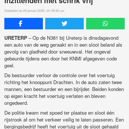
inzittenden met schrik vrij
Geplaatst op 28 januari 2026, om 09:30 uur
– Op de N381 bij Ureterp is dinsdagavond
URETERP
een auto van de weg geraakt en in een sloot beland als
gevolg van gladheid door sneeuwval. Het ongeval
gebeurde tijdens een door het KNMI afgegeven code
geel.
De bestuurder verloor de controle over het voertuig
richting het knooppunt Drachten. In de auto zaten twee
mannen, een bestuurder en een bijrijder. Beiden konden
op eigen kracht het voertuig verlaten en bleven
ongedeerd.
De politie kwam met spoed ter plaatse en sloot één
rijstrook af om het verkeer veilig te laten passeren. Een
bergingsbedrijf heeft het voertuig uit de sloot gehaald