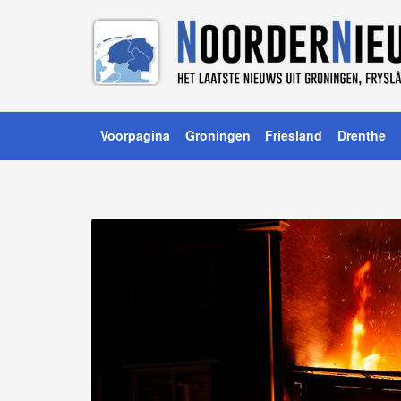
Voorpagina
Groningen
Friesland
Drenthe